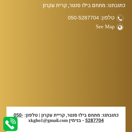
כתובתנו: מתחם בילו סנטר, קרית עקרון
טלפון: 050-5287704
See Map
כתובתנו: מתחם בילו סנטר, קריית עקרון | טלפון:
050-
5287704
- בנימין
xkgho1@gmail.com