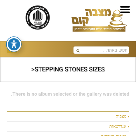
STEPPING STONES SIZES<
There is no album selected or the gallery was deleted.
מצבות
אנדרטאות