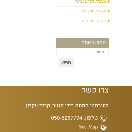
מצבות מסלע גבישי
מצבות מסלעים
מצבות מעוצבות
חפש באתר
צרו קשר
כתובתנו: מתחם בילו סנטר, קרית עקרון
טלפון: 050-5287704
See Map