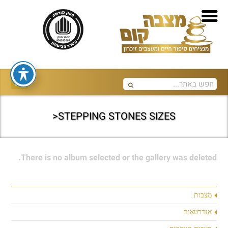
STEPPING STONES SIZES<
There is no album selected or the gallery was deleted.
מצבות
אנדרטאות