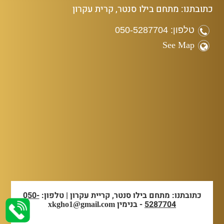
כתובתנו: מתחם בילו סנטר, קרית עקרון
טלפון: 050-5287704
See Map
כתובתנו: מתחם בילו סנטר, קריית עקרון | טלפון:
050-
5287704
- בנימין
xkgho1@gmail.com