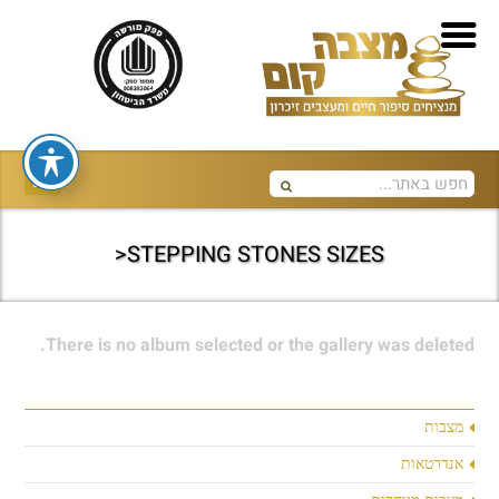
STEPPING STONES SIZES<
There is no album selected or the gallery was deleted.
מצבות
אנדרטאות