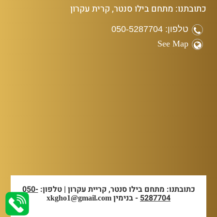
כתובתנו: מתחם בילו סנטר, קרית עקרון
טלפון: 050-5287704
See Map
כתובתנו: מתחם בילו סנטר, קריית עקרון | טלפון:
050-
5287704
- בנימין
xkgho1@gmail.com