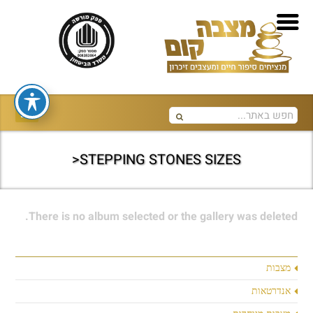
STEPPING STONES SIZES<
There is no album selected or the gallery was deleted.
מצבות
אנדרטאות