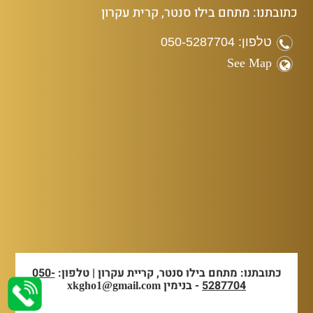
כתובתנו: מתחם בילו סנטר, קרית עקרון
טלפון: 050-5287704
See Map
כתובתנו: מתחם בילו סנטר, קריית עקרון | טלפון:
050-
5287704
- בנימין
xkgho1@gmail.com