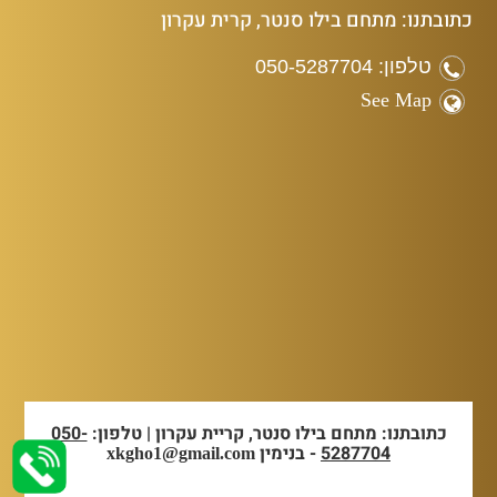
כתובתנו: מתחם בילו סנטר, קרית עקרון
טלפון: 050-5287704
See Map
כתובתנו: מתחם בילו סנטר, קריית עקרון | טלפון:
050-
5287704
- בנימין
xkgho1@gmail.com