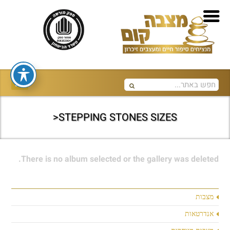
STEPPING STONES SIZES<
There is no album selected or the gallery was deleted.
מצבות
אנדרטאות