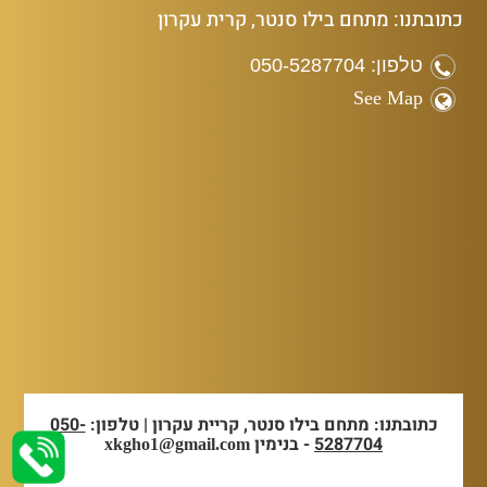
כתובתנו: מתחם בילו סנטר, קרית עקרון
טלפון: 050-5287704
See Map
כתובתנו: מתחם בילו סנטר, קריית עקרון | טלפון:
050-
5287704
- בנימין
xkgho1@gmail.com