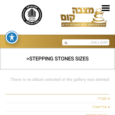
STEPPING STONES SIZES<
There is no album selected or the gallery was deleted.
מצבות
אנדרטאות