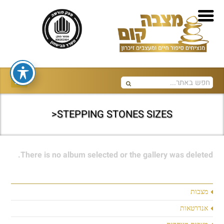
STEPPING STONES SIZES<
There is no album selected or the gallery was deleted.
מצבות
אנדרטאות