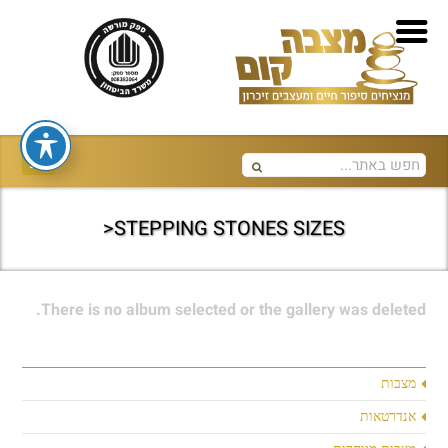
STEPPING STONES SIZES<
There is no album selected or the gallery was deleted.
מצבות
אנדרטאות