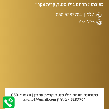
כתובתנו: מתחם בילו סנטר, קרית עקרון
טלפון: 050-5287704
See Map
כתובתנו: מתחם בילו סנטר, קריית עקרון | טלפון:
050-
5287704
- בנימין
xkgho1@gmail.com