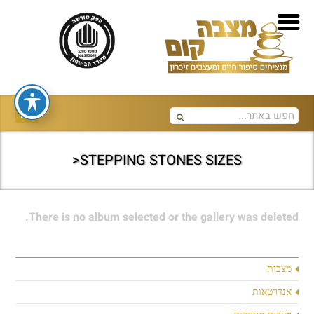
STEPPING STONES SIZES<
There is no album selected or the gallery was deleted.
מצבות
אנדרטאות