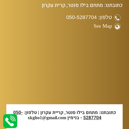
כתובתנו: מתחם בילו סנטר, קרית עקרון
טלפון: 050-5287704
See Map
כתובתנו: מתחם בילו סנטר, קריית עקרון | טלפון:
050-
5287704
- בנימין
xkgho1@gmail.com