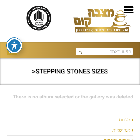
STEPPING STONES SIZES<
There is no album selected or the gallery was deleted.
מצבות
אנדרטאות