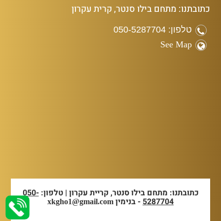
כתובתנו: מתחם בילו סנטר, קרית עקרון
טלפון: 050-5287704
See Map
כתובתנו: מתחם בילו סנטר, קריית עקרון | טלפון:
050-
5287704
- בנימין
xkgho1@gmail.com