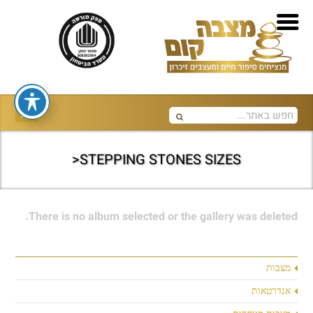
STEPPING STONES SIZES<
There is no album selected or the gallery was deleted.
מצבות
אנדרטאות