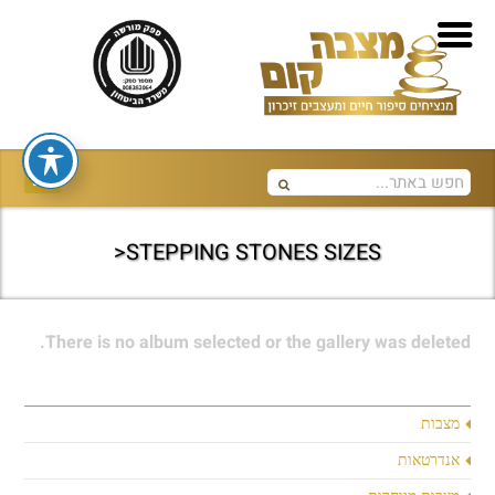
STEPPING STONES SIZES<
There is no album selected or the gallery was deleted.
מצבות
אנדרטאות