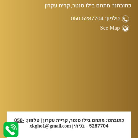
כתובתנו: מתחם בילו סנטר, קרית עקרון
טלפון: 050-5287704
See Map
כתובתנו: מתחם בילו סנטר, קריית עקרון | טלפון:
050-
5287704
- בנימין
xkgho1@gmail.com