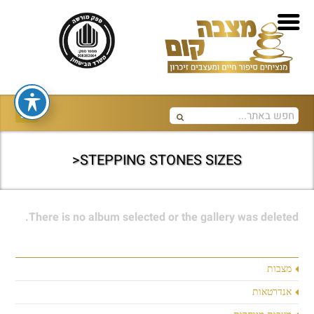
STEPPING STONES SIZES<
There is no album selected or the gallery was deleted.
מצבות
אנדרטאות