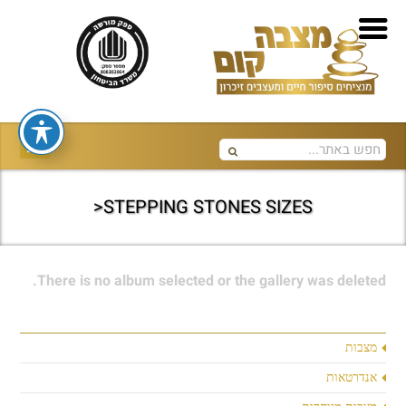
STEPPING STONES SIZES<
There is no album selected or the gallery was deleted.
מצבות
אנדרטאות