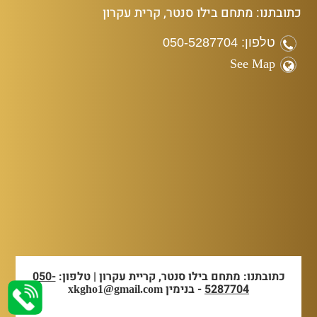
כתובתנו: מתחם בילו סנטר, קרית עקרון
טלפון: 050-5287704
See Map
כתובתנו: מתחם בילו סנטר, קריית עקרון | טלפון:
050-
5287704
- בנימין
xkgho1@gmail.com