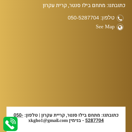
כתובתנו: מתחם בילו סנטר, קרית עקרון
טלפון: 050-5287704
See Map
כתובתנו: מתחם בילו סנטר, קריית עקרון | טלפון:
050-
5287704
- בנימין
xkgho1@gmail.com