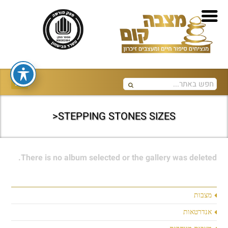
STEPPING STONES SIZES<
There is no album selected or the gallery was deleted.
מצבות
אנדרטאות