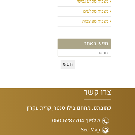
מצבות מסלע גבישי
מצבות מסלעים
מצבות מעוצבות
חפש באתר
צרו קשר
כתובתנו: מתחם בילו סנטר, קרית עקרון
טלפון: 050-5287704
See Map