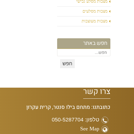
מצבות מסלע גבישי
מצבות מסלעים
מצבות מעוצבות
חפש באתר
צרו קשר
כתובתנו: מתחם בילו סנטר, קרית עקרון
טלפון: 050-5287704
See Map