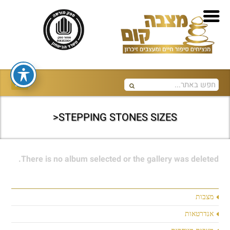
STEPPING STONES SIZES<
There is no album selected or the gallery was deleted.
מצבות
אנדרטאות