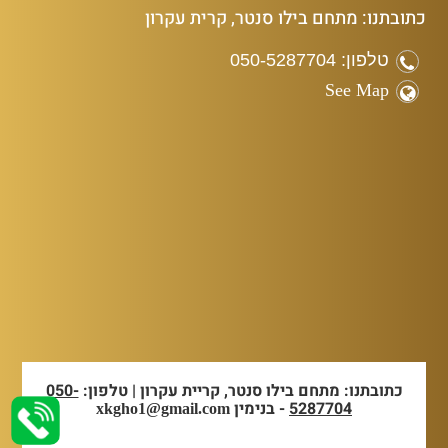
כתובתנו: מתחם בילו סנטר, קרית עקרון
טלפון: 050-5287704
See Map
כתובתנו: מתחם בילו סנטר, קריית עקרון | טלפון:
050-
5287704
- בנימין
xkgho1@gmail.com