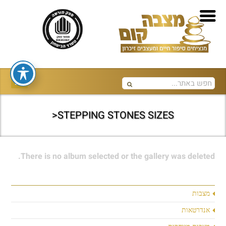
STEPPING STONES SIZES<
There is no album selected or the gallery was deleted.
מצבות
אנדרטאות