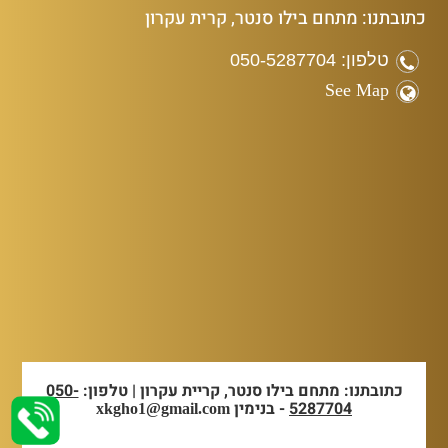
כתובתנו: מתחם בילו סנטר, קרית עקרון
טלפון: 050-5287704
See Map
כתובתנו: מתחם בילו סנטר, קריית עקרון | טלפון:
050-
5287704
- בנימין
xkgho1@gmail.com