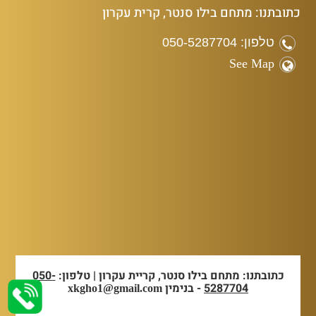
כתובתנו: מתחם בילו סנטר, קרית עקרון
טלפון: 050-5287704
See Map
כתובתנו: מתחם בילו סנטר, קריית עקרון | טלפון:
050-
5287704
- בנימין
xkgho1@gmail.com