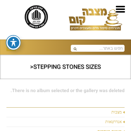
STEPPING STONES SIZES<
There is no album selected or the gallery was deleted.
מצבות
אנדרטאות