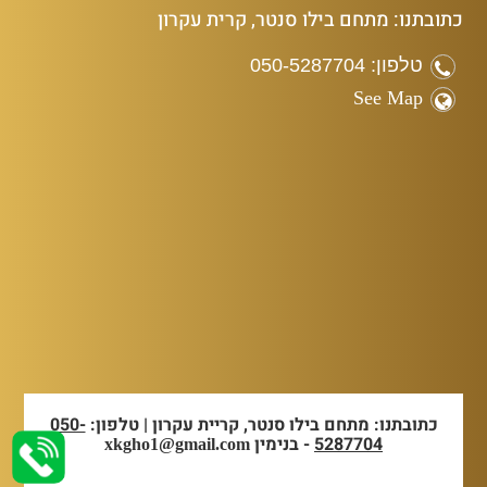
כתובתנו: מתחם בילו סנטר, קרית עקרון
טלפון: 050-5287704
See Map
כתובתנו: מתחם בילו סנטר, קריית עקרון | טלפון:
050-
5287704
- בנימין
xkgho1@gmail.com