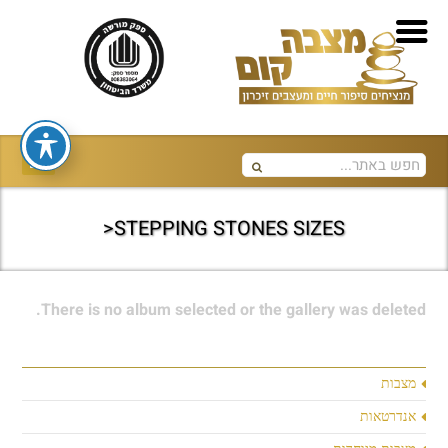
STEPPING STONES SIZES<
There is no album selected or the gallery was deleted.
מצבות
אנדרטאות