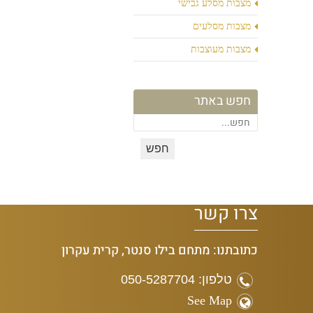
מצבות מסלע גבישי
מצבות מסלעים
מצבות מעוצבות
חפש באתר
צרו קשר
כתובתנו: מתחם בילו סנטר, קרית עקרון
טלפון: 050-5287704
See Map