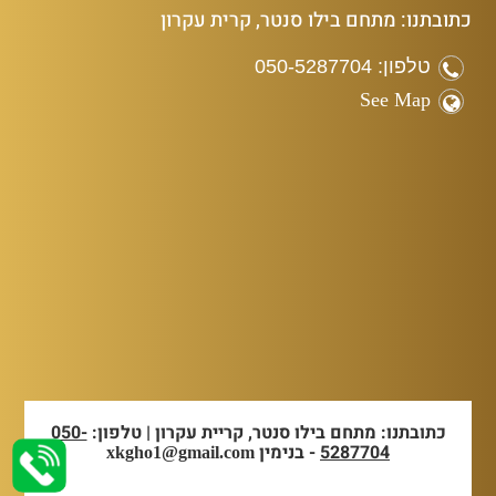
כתובתנו: מתחם בילו סנטר, קרית עקרון
טלפון: 050-5287704
See Map
כתובתנו: מתחם בילו סנטר, קריית עקרון | טלפון:
050-
5287704
- בנימין
xkgho1@gmail.com