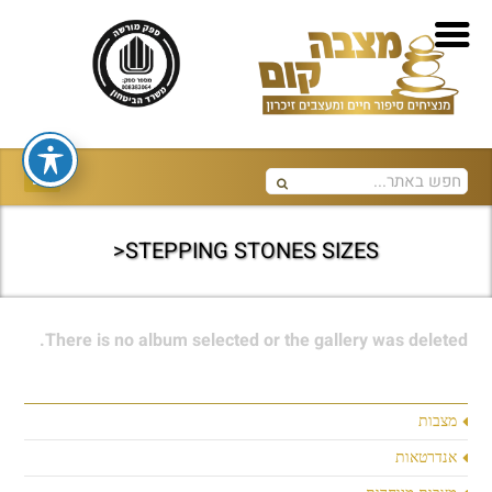
STEPPING STONES SIZES<
There is no album selected or the gallery was deleted.
מצבות
אנדרטאות