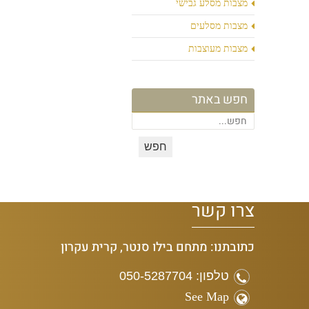
מצבות מסלע גבישי
מצבות מסלעים
מצבות מעוצבות
חפש באתר
צרו קשר
כתובתנו: מתחם בילו סנטר, קרית עקרון
טלפון: 050-5287704
See Map