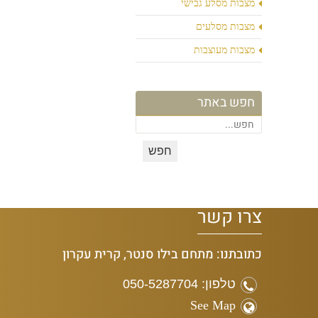
מצבות מסלע גבישי
מצבות מסלעים
מצבות מעוצבות
חפש באתר
צרו קשר
כתובתנו: מתחם בילו סנטר, קרית עקרון
טלפון: 050-5287704
See Map