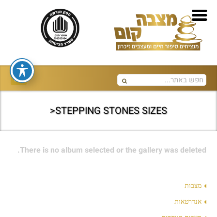
STEPPING STONES SIZES<
There is no album selected or the gallery was deleted.
מצבות
אנדרטאות