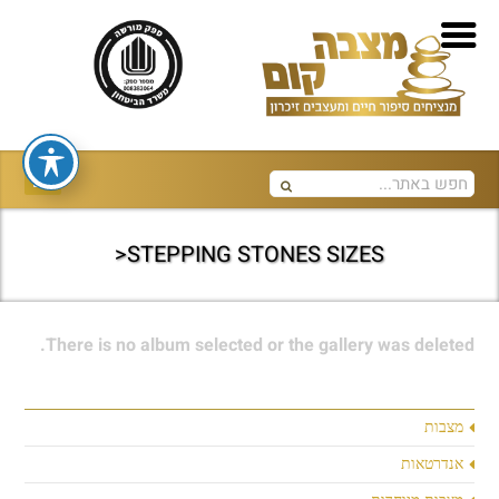
STEPPING STONES SIZES<
There is no album selected or the gallery was deleted.
מצבות
אנדרטאות