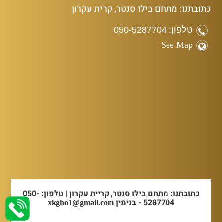
כתובתנו: מתחם בילו סנטר, קרית עקרון
טלפון: 050-5287704
See Map
כתובתנו: מתחם בילו סנטר, קריית עקרון | טלפון:
050-
5287704
- בנימין
xkgho1@gmail.com