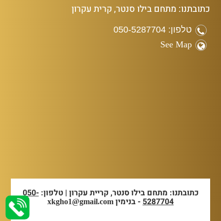
כתובתנו: מתחם בילו סנטר, קרית עקרון
טלפון: 050-5287704
See Map
כתובתנו: מתחם בילו סנטר, קריית עקרון | טלפון:
050-
5287704
- בנימין
xkgho1@gmail.com