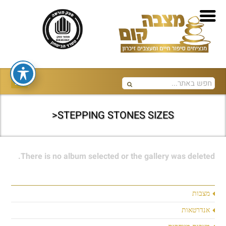
STEPPING STONES SIZES<
There is no album selected or the gallery was deleted.
מצבות
אנדרטאות