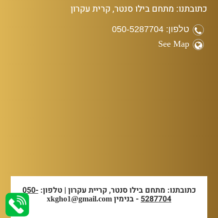
כתובתנו: מתחם בילו סנטר, קרית עקרון
טלפון: 050-5287704
See Map
כתובתנו: מתחם בילו סנטר, קריית עקרון | טלפון:
050-
5287704
- בנימין
xkgho1@gmail.com