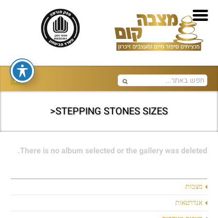
STEPPING STONES SIZES<
There is no album selected or the gallery was deleted.
מצבות
אנדרטאות