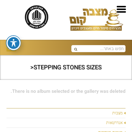
STEPPING STONES SIZES<
There is no album selected or the gallery was deleted.
מצבות
אנדרטאות