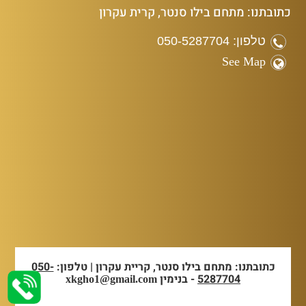
כתובתנו: מתחם בילו סנטר, קרית עקרון
טלפון: 050-5287704
See Map
כתובתנו: מתחם בילו סנטר, קריית עקרון | טלפון:
050-
5287704
- בנימין
xkgho1@gmail.com