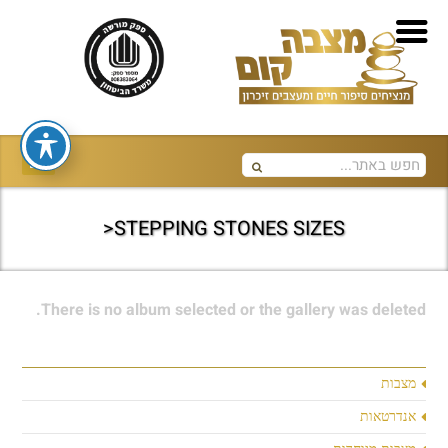
STEPPING STONES SIZES<
There is no album selected or the gallery was deleted.
מצבות
אנדרטאות