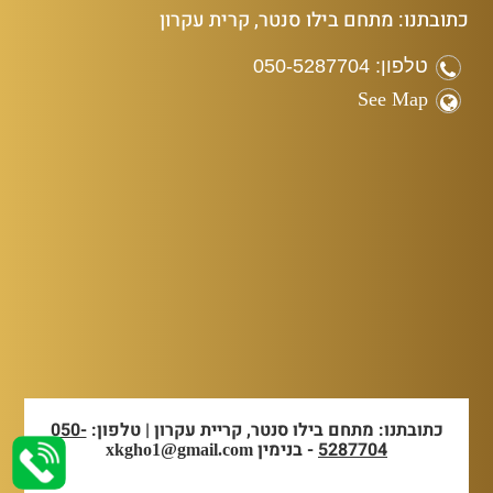
כתובתנו: מתחם בילו סנטר, קרית עקרון
טלפון: 050-5287704
See Map
כתובתנו: מתחם בילו סנטר, קריית עקרון | טלפון:
050-
5287704
- בנימין
xkgho1@gmail.com