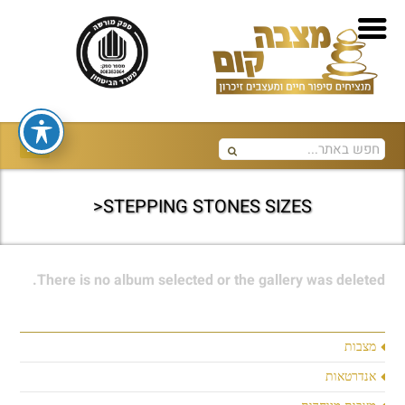
STEPPING STONES SIZES<
There is no album selected or the gallery was deleted.
מצבות
אנדרטאות