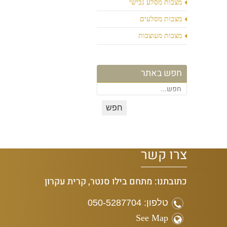
מצבות מסלע גבישי
מצבות מסלעים
מצבות מעוצבות
חפש באתר
צרו קשר
כתובתנו: מתחם בילו סנטר, קרית עקרון
טלפון: 050-5287704
See Map