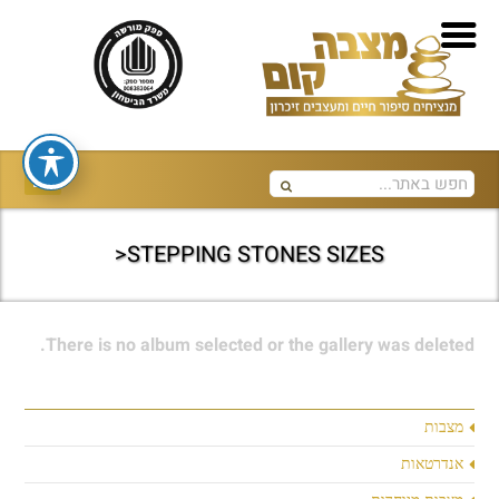
STEPPING STONES SIZES<
There is no album selected or the gallery was deleted.
מצבות
אנדרטאות