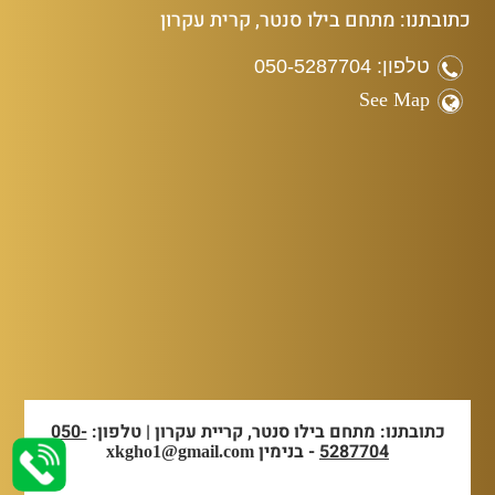
כתובתנו: מתחם בילו סנטר, קרית עקרון
טלפון: 050-5287704
See Map
כתובתנו: מתחם בילו סנטר, קריית עקרון | טלפון:
050-
5287704
- בנימין
xkgho1@gmail.com