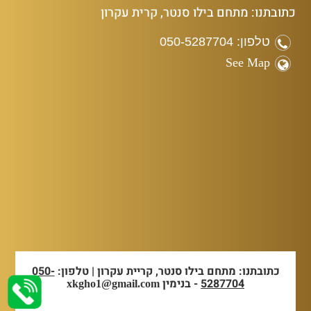
כתובתנו: מתחם בילו סנטר, קרית עקרון
טלפון: 050-5287704
See Map
כתובתנו: מתחם בילו סנטר, קריית עקרון | טלפון:
050-
5287704
- בנימין
xkgho1@gmail.com