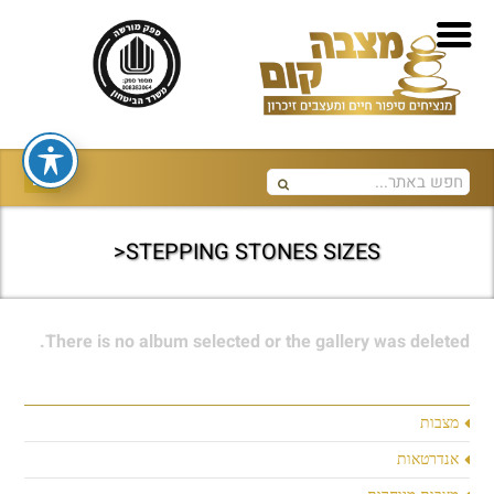
STEPPING STONES SIZES<
There is no album selected or the gallery was deleted.
מצבות
אנדרטאות