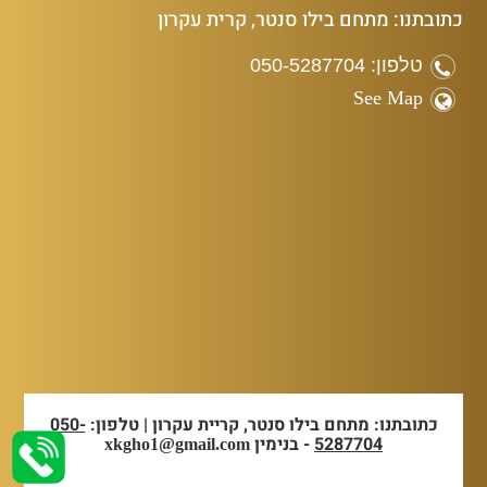
כתובתנו: מתחם בילו סנטר, קרית עקרון
טלפון: 050-5287704
See Map
כתובתנו: מתחם בילו סנטר, קריית עקרון | טלפון:
050-
5287704
- בנימין
xkgho1@gmail.com