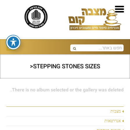
STEPPING STONES SIZES<
There is no album selected or the gallery was deleted.
מצבות
אנדרטאות