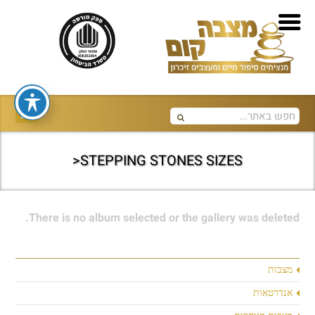
STEPPING STONES SIZES<
There is no album selected or the gallery was deleted.
מצבות
אנדרטאות