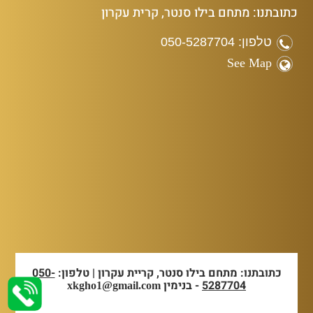
כתובתנו: מתחם בילו סנטר, קרית עקרון
טלפון: 050-5287704
See Map
כתובתנו: מתחם בילו סנטר, קריית עקרון | טלפון:
050-
5287704
- בנימין
xkgho1@gmail.com