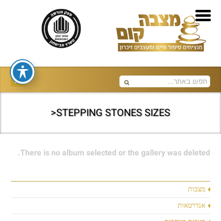
STEPPING STONES SIZES<
There is no album selected or the gallery was deleted.
מצבות
אנדרטאות