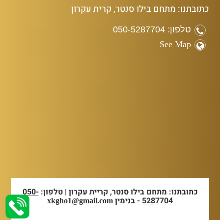
כתובתנו: מתחם בילו סנטר, קרית עקרון
טלפון: 050-5287704
See Map
כתובתנו: מתחם בילו סנטר, קריית עקרון | טלפון:
050-
5287704
- בנימין
xkgho1@gmail.com