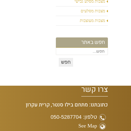
מצבות מסלע גבישי
מצבות מסלעים
מצבות מעוצבות
חפש באתר
צרו קשר
כתובתנו: מתחם בילו סנטר, קרית עקרון
טלפון: 050-5287704
See Map