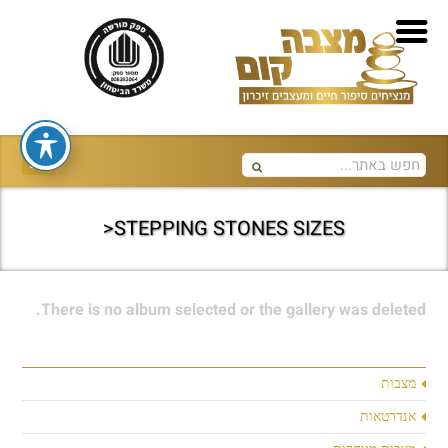
STEPPING STONES SIZES<
There is no album selected or the gallery was deleted.
מצבות
אנדרטאות