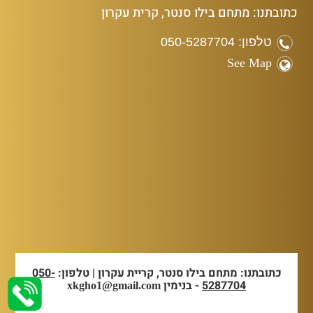
כתובתנו: מתחם בילו סנטר, קרית עקרון
טלפון: 050-5287704
See Map
כתובתנו: מתחם בילו סנטר, קריית עקרון | טלפון:
050-
5287704
- בנימין
xkgho1@gmail.com