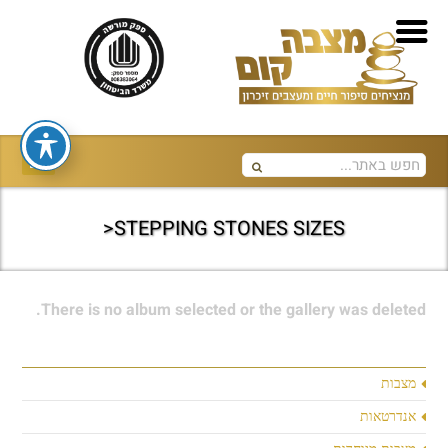
STEPPING STONES SIZES<
There is no album selected or the gallery was deleted.
מצבות
אנדרטאות