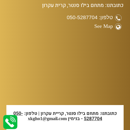
כתובתנו: מתחם בילו סנטר, קרית עקרון
טלפון: 050-5287704
See Map
כתובתנו: מתחם בילו סנטר, קריית עקרון | טלפון:
050-
5287704
- בנימין
xkgho1@gmail.com