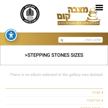
STEPPING STONES SIZES<
There is no album selected or the gallery was deleted.
מצבות
אנדרטאות