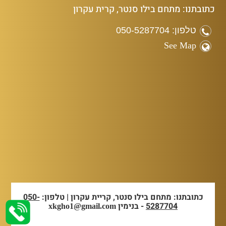
כתובתנו: מתחם בילו סנטר, קרית עקרון
טלפון: 050-5287704
See Map
כתובתנו: מתחם בילו סנטר, קריית עקרון | טלפון:
050-
5287704
- בנימין
xkgho1@gmail.com