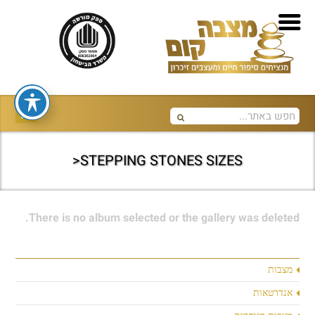
STEPPING STONES SIZES<
There is no album selected or the gallery was deleted.
מצבות
אנדרטאות