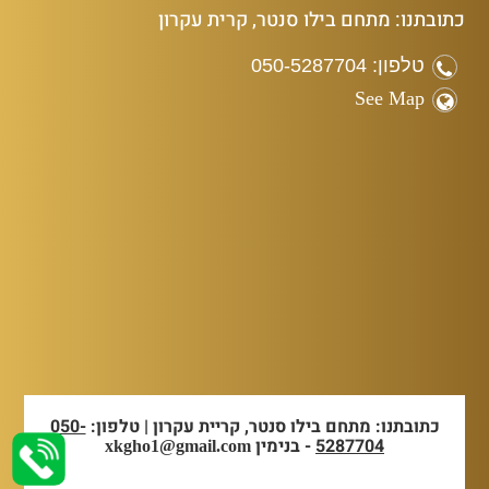
כתובתנו: מתחם בילו סנטר, קרית עקרון
טלפון: 050-5287704
See Map
כתובתנו: מתחם בילו סנטר, קריית עקרון | טלפון:
050-
5287704
- בנימין
xkgho1@gmail.com