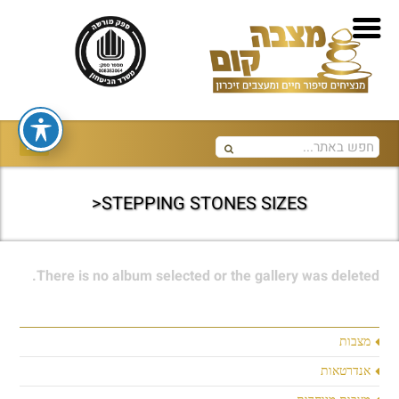
STEPPING STONES SIZES<
There is no album selected or the gallery was deleted.
מצבות
אנדרטאות