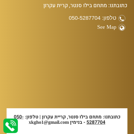
כתובתנו: מתחם בילו סנטר, קרית עקרון
טלפון: 050-5287704
See Map
כתובתנו: מתחם בילו סנטר, קריית עקרון | טלפון:
050-
5287704
- בנימין
xkgho1@gmail.com