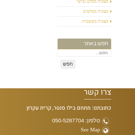
מצבות מסלע גבישי
מצבות מסלעים
מצבות מעוצבות
חפש באתר
צרו קשר
כתובתנו: מתחם בילו סנטר, קרית עקרון
טלפון: 050-5287704
See Map