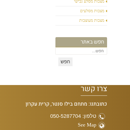
מצבות מסלע גבישי
מצבות מסלעים
מצבות מעוצבות
חפש באתר
צרו קשר
כתובתנו: מתחם בילו סנטר, קרית עקרון
טלפון: 050-5287704
See Map