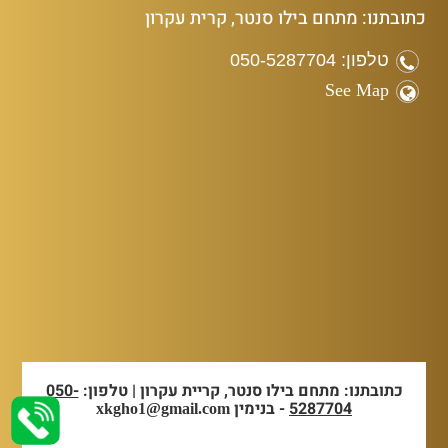
כתובתנו: מתחם בילו סנטר, קרית עקרון
טלפון: 050-5287704
See Map
כתובתנו: מתחם בילו סנטר, קריית עקרון | טלפון:
050-
5287704
- בנימין
xkgho1@gmail.com