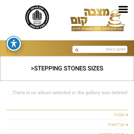
STEPPING STONES SIZES<
There is no album selected or the gallery was deleted.
מצבות
אנדרטאות