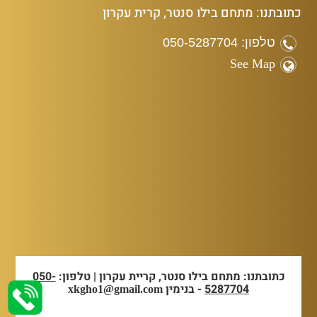
כתובתנו: מתחם בילו סנטר, קרית עקרון
טלפון: 050-5287704
See Map
כתובתנו: מתחם בילו סנטר, קריית עקרון | טלפון:
050-
5287704
- בנימין
xkgho1@gmail.com