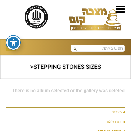
STEPPING STONES SIZES<
There is no album selected or the gallery was deleted.
מצבות
אנדרטאות