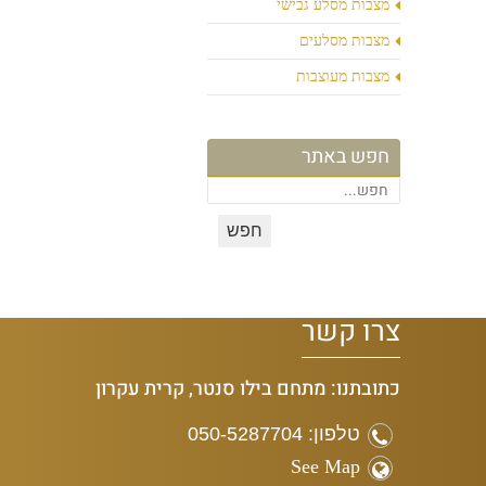
מצבות מסלע גבישי
מצבות מסלעים
מצבות מעוצבות
חפש באתר
צרו קשר
כתובתנו: מתחם בילו סנטר, קרית עקרון
טלפון: 050-5287704
See Map